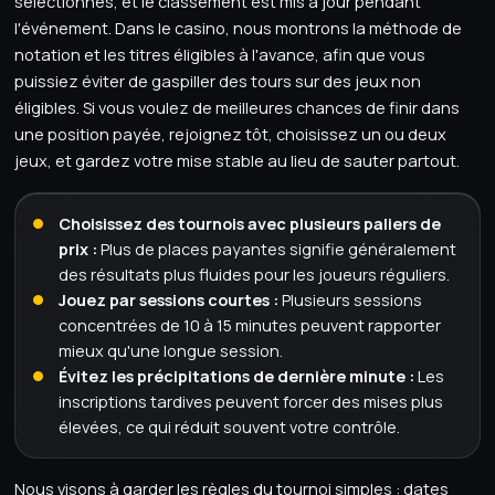
sélectionnés, et le classement est mis à jour pendant
l'événement. Dans le casino, nous montrons la méthode de
notation et les titres éligibles à l'avance, afin que vous
puissiez éviter de gaspiller des tours sur des jeux non
éligibles. Si vous voulez de meilleures chances de finir dans
une position payée, rejoignez tôt, choisissez un ou deux
jeux, et gardez votre mise stable au lieu de sauter partout.
Choisissez des tournois avec plusieurs paliers de
prix :
Plus de places payantes signifie généralement
des résultats plus fluides pour les joueurs réguliers.
Jouez par sessions courtes :
Plusieurs sessions
concentrées de 10 à 15 minutes peuvent rapporter
mieux qu'une longue session.
Évitez les précipitations de dernière minute :
Les
inscriptions tardives peuvent forcer des mises plus
élevées, ce qui réduit souvent votre contrôle.
Nous visons à garder les règles du tournoi simples : dates