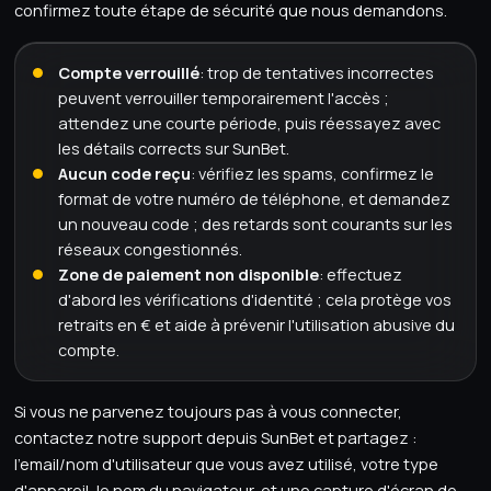
confirmez toute étape de sécurité que nous demandons.
Compte verrouillé
: trop de tentatives incorrectes
peuvent verrouiller temporairement l'accès ;
attendez une courte période, puis réessayez avec
les détails corrects sur SunBet.
Aucun code reçu
: vérifiez les spams, confirmez le
format de votre numéro de téléphone, et demandez
un nouveau code ; des retards sont courants sur les
réseaux congestionnés.
Zone de paiement non disponible
: effectuez
d'abord les vérifications d'identité ; cela protège vos
retraits en € et aide à prévenir l'utilisation abusive du
compte.
Si vous ne parvenez toujours pas à vous connecter,
contactez notre support depuis SunBet et partagez :
l'email/nom d'utilisateur que vous avez utilisé, votre type
d'appareil, le nom du navigateur, et une capture d'écran de