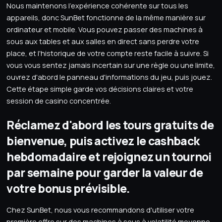
Nous maintenons l'expérience cohérente sur tous les
appareils, donc SunBet fonctionne de la même manière sur
ordinateur et mobile. Vous pouvez passer des machines à
sous aux tables et aux salles en direct sans perdre votre
place, et l'historique de votre compte reste facile à suivre. Si
vous vous sentez jamais incertain sur une règle ou une limite,
ouvrez d'abord le panneau d'informations du jeu, puis jouez.
Cette étape simple garde vos décisions claires et votre
session de casino concentrée.
Réclamez d'abord les tours gratuits de
bienvenue, puis activez le cashback
hebdomadaire et rejoignez un tournoi
par semaine pour garder la valeur de
votre bonus prévisible.
Chez SunBet, nous vous recommandons d'utiliser votre
première offre sur des machines à sous à volatilité moyenne