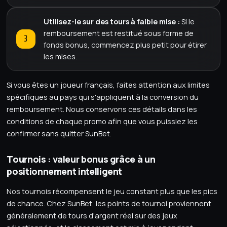
Utilisez-le sur des tours à faible mise :
Si le
remboursement est restitué sous forme de
fonds bonus, commencez plus petit pour étirer
les mises.
Si vous êtes un joueur français, faites attention aux limites
spécifiques au pays qui s'appliquent à la conversion du
remboursement. Nous conservons ces détails dans les
conditions de chaque promo afin que vous puissiez les
confirmer sans quitter SunBet.
Tournois : valeur bonus grâce à un
positionnement intelligent
Nos tournois récompensent le jeu constant plus que les pics
de chance. Chez SunBet, les points de tournoi proviennent
généralement de tours d'argent réel sur des jeux