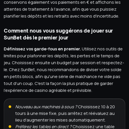
conservons également vos paiements en € et affichons les
attentes de traitement à l'avance, afin que vous puissiez
planifier les dépôts et les retraits avec moins d'incertitude.
Comment nous vous suggérons de jouer sur
SunBet dès le premier jour
Définissez vos garde-fous en premier.
Utilisez nos outils de
limites pour plafonner les dépôts, les pertes et le temps de
jeu. Choisissez ensuite un budget par session et respectez-
le. Chez SunBet, nous recommandons de diviser votre solde
en petits blocs, afin qu'une série de malchance ne vide pas
tout d'un coup. C'est la façon la plus pratique de garder
l'expérience de casino agréable et prévisible.
Nouveau aux machines à sous ?
Choisissez 10 à 20
tours à une mise fixe, puis arrêtez et réévaluez au
lieu d'augmenter les mises automatiquement.
Préférez les tables en direct ?
Choisissez une table