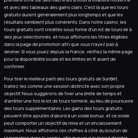
et avec des tableaux des gains clairs. C'est là que les tours
gratuits durent généralement plus longtemps et que les
résultats semblent plus cohérents. Dans notre casino, les
tours gratuits sont crédités sous forme d'un lot de tours lié à
des jeux sélectionnés, et nous affichons les titres éligibles
dans la page de promotion afin que vous n'ayez pas à
deviner. Si vous jouez depuis la France, vérifiez la même page
pour la disponibilité locale et les limites en € avant de
confirmer.
Pour tirer le meilleur parti des tours gratuits de SunBet,
traitez-les comme une session distincte avec son propre
objectif. Nous suggérons de fixer une limite de temps et
d'arrêter une fois le lot de tours terminé, au lieu de poursuivre
des tours supplémentaires. Les gains des tours gratuits
peuvent être ajoutés d'abord à un solde bonus, et ce solde
peut comporter un objectif de mise et un encaissement
maximum. Nous affichons ces chiffres à côté du bouton de
réclamation dans le casino, afin que vous puissiez décider