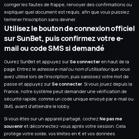
corriger les fautes de frappe, renvoyer des confirmations ou
expliquer quel document est requis, afin que vous puissiez
terminer l'inscription sans deviner.
Utilisez le bouton de connexion officiel
sur SunBet, puis confirmez votre e-
mail ou code SMS si demandé
Ouvrez SunBet et appuyez sur
Se connecter
en haut de la
page. Entrez le
adresse e-mail ou nom d'utilisateur
que vous
avez utilisé lors de l'inscription, puis saisissez votre mot de
passe et appuyez sur
Se connecter
. Si vous jouez depuis la
France, notre système peut demander une vérification de
sécurité rapide, comme un code unique envoyé par e-mail ou
SMS, avant d'atteindre le lobby.
Si vous êtes sur un appareil partagé, cochez
Ne pas me
souvenir
et déconnectez-vous après votre session. Cela
protège votre solde, vos limites en € et vos données