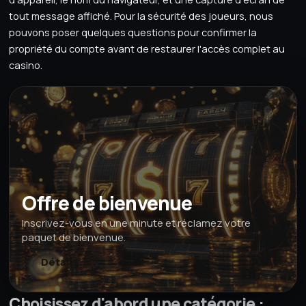
tout message affiché. Pour la sécurité des joueurs, nous
pouvons poser quelques questions pour confirmer la
propriété du compte avant de restaurer l'accès complet au
casino.
Offre de bienvenue
Inscrivez-vous en une minute et réclamez votre
paquet de bienvenue.
Détails
Choisissez d'abord une catégorie :