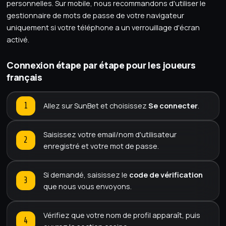
personnelles. Sur mobile, nous recommandons d'utiliser le
gestionnaire de mots de passe de votre navigateur
uniquement si votre téléphone a un verrouillage d'écran
activé.
Connexion étape par étape pour les joueurs
français
Allez sur SunBet et choisissez
Se connecter
.
Saisissez votre email/nom d'utilisateur
enregistré et votre mot de passe.
Si demandé, saisissez le
code de vérification
que nous vous envoyons.
Vérifiez que votre nom de profil apparaît, puis