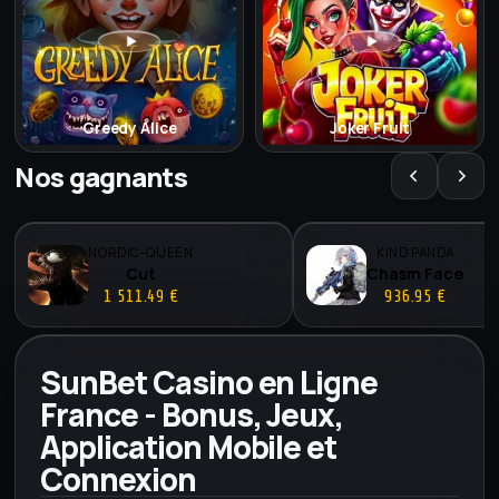
Greedy Alice
Joker Fruit
Nos gagnants
NORDIC-QUEEN
KIND PANDA
Cut
Chasm Face
1 511.49 €
936.95 €
SunBet Casino en Ligne
France - Bonus, Jeux,
Application Mobile et
Connexion