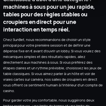
machines à sous pour un jeu rapide,
tables pour des règles stables ou
croupiers en direct pour une
interaction en temps réel.
Chez SunBet, nous recommandons de choisir un style
principal pour votre première session et de définir une
dépense fixe en € avant d'ouvrir un lobby. Si vous voulez des
mécaniques simples et des résultats rapides, allez
directement aux machines à sous. Si vous préférez des
étapes claires et un rythme prévisible, choisissez les jeux de
table classiques. Si vous aimez parler à un hôte et voir de
vraies cartes sur caméra, nos salles de croupiers en direct
vous offrent ce sentiment humain à l'intérieur d'un compte de
casino.
Pour garder votre jeu confortable, nous suggérons deux
limites pratiques : une limite de temps et une limite de