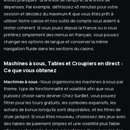
dépenses. Par exemple, définissez 45 minutes pour votre
session et décidez du maximum € que vous êtes prêt à
utiliser. Notre caisse et nos outils de compte vous aident à
rester cohérent. Si vous jouez depuis la France ou si vous
préférez simplement des menus en français, vous pouvez
changer les options de langue et conserver la même
navigation fluide dans les sections du casino.
Machines à sous, Tables et Croupiers en direct :
Ce que vous obtenez
Machines à sous :
Nous organisons les machines à sous par
thème, type de fonctionnalité et volatilité afin que vous
puissiez choisir sans deviner. Chez SunBet, vous pouvez
filtrer pour les tours gratuits, les symboles expansifs, les
achats de bonus lorsqu'ils sont disponibles, et les titres de
style jackpot. Si vous êtes nouveau, choisissez des jeux avec
des tables de paiement simples et une volatilité plus faible